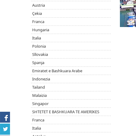
Austria
Çekia
Franca
Hungaria
Italia
Polonia
Sllovakia
Spanja
Emiratet e Bashkuara Arabe
Indonezia
Tailand
Malaizia
Singapor
SHTETET E BASHKUARA TE AMERIKES
Franca
Italia