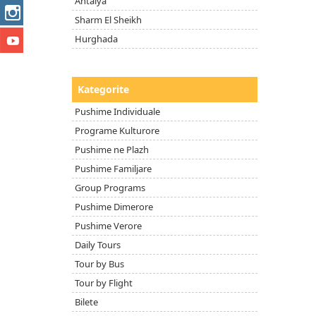
Antalya
Sharm El Sheikh
Hurghada
Kategorite
Pushime Individuale
Programe Kulturore
Pushime ne Plazh
Pushime Familjare
Group Programs
Pushime Dimerore
Pushime Verore
Daily Tours
Tour by Bus
Tour by Flight
Bilete