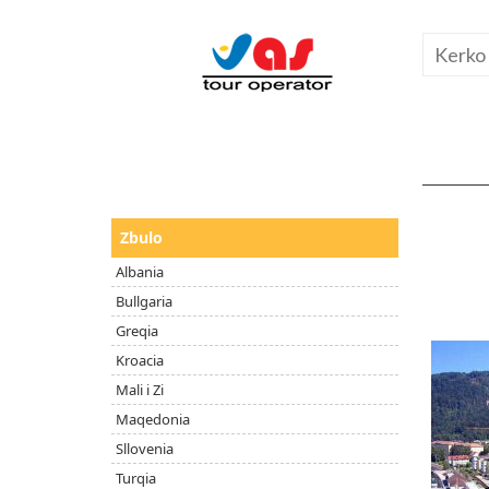
Zbulo
Albania
Bullgaria
Greqia
Kroacia
Mali i Zi
Maqedonia
Sllovenia
Turqia