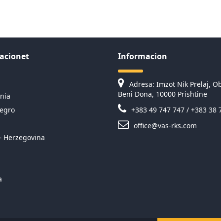
acionet
Informacion
Adresa: Imzot Nik Prelaj, Ob
Beni Dona, 10000 Prishtine
nia
egro
+383 49 747 747 / +383 38 
office@vas-rks.com
– Herzegovina
a