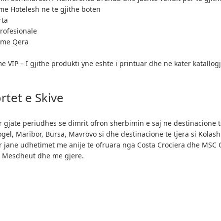
me Hotelesh ne te gjithe boten
rta
rofesionale
 me Qera
 VIP – I gjithe produkti yne eshte i printuar dhe ne kater katallogj
rtet e Skive
r gjate periudhes se dimrit ofron sherbimin e saj ne destinacione t
ogel, Maribor, Bursa, Mavrovo si dhe destinacione te tjera si Kolas
r jane udhetimet me anije te ofruara nga Costa Crociera dhe MSC C
 Mesdheut dhe me gjere.