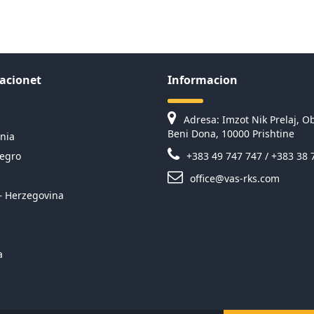
acionet
Informacion
Adresa: Imzot Nik Prelaj, Ob
Beni Dona, 10000 Prishtine
nia
egro
+383 49 747 747 / +383 38 
office@vas-rks.com
– Herzegovina
a