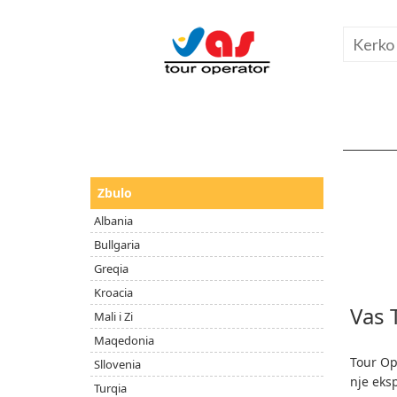
Zbulo
Albania
Bullgaria
Greqia
Kroacia
Vas 
Mali i Zi
Maqedonia
Tour Op
Sllovenia
nje eks
Turqia