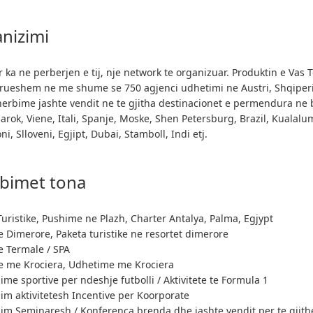
nizimi
 ka ne perberjen e tij, nje network te organizuar. Produktin e Vas T
rueshem ne me shume se 750 agjenci udhetimi ne Austri, Shqiperi
herbime jashte vendit ne te gjitha destinacionet e permendura ne
arok, Viene, Itali, Spanje, Moske, Shen Petersburg, Brazil, Kualalum
, Slloveni, Egjipt, Dubai, Stamboll, Indi etj.
bimet tona
Turistike, Pushime ne Plazh, Charter Antalya, Palma, Egjypt
 Dimerore, Paketa turistike ne resortet dimerore
 Termale / SPA
 me Krociera, Udhetime me Krociera
me sportive per ndeshje futbolli / Aktivitete te Formula 1
im aktivitetesh Incentive per Koorporate
im Seminaresh / Konferenca brenda dhe jashte vendit per te gjithe