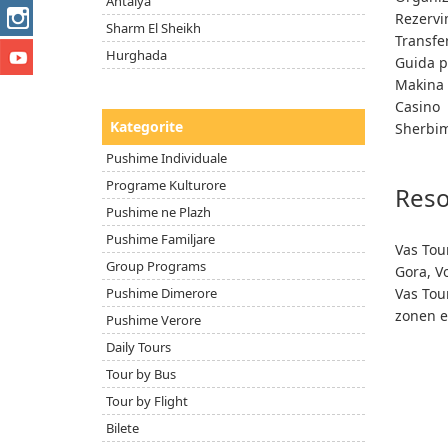
Antalya
Rezervi
Sharm El Sheikh
Transfe
Hurghada
Guida p
Makina
Casino
Kategorite
Sherbime
Pushime Individuale
Programe Kulturore
Reso
Pushime ne Plazh
Pushime Familjare
Vas Tou
Group Programs
Gora, V
Pushime Dimerore
Vas Tou
zonen e
Pushime Verore
Daily Tours
Tour by Bus
Tour by Flight
Bilete