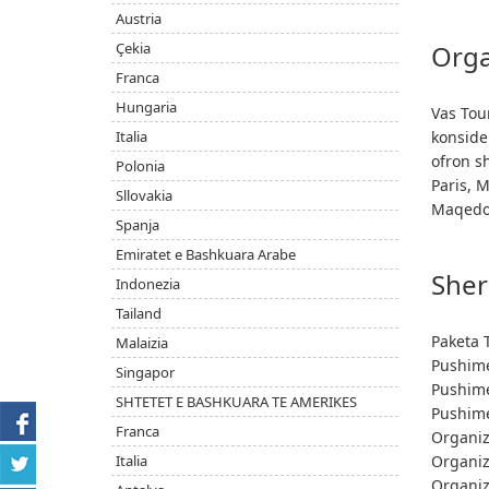
Austria
Çekia
Orga
Franca
Hungaria
Vas Tour
Italia
konside
ofron s
Polonia
Paris, M
Sllovakia
Maqedoni
Spanja
Emiratet e Bashkuara Arabe
Sher
Indonezia
Tailand
Paketa 
Malaizia
Pushime
Singapor
Pushime
SHTETET E BASHKUARA TE AMERIKES
Pushime
Franca
Organizi
Italia
Organiz
Organiz