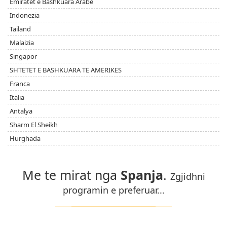
Emiratet e Bashkuara Arabe
Indonezia
Tailand
Malaizia
Singapor
SHTETET E BASHKUARA TE AMERIKES
Franca
Italia
Antalya
Sharm El Sheikh
Hurghada
Me te mirat nga
Spanja
.
Zgjidhni
programin e preferuar...