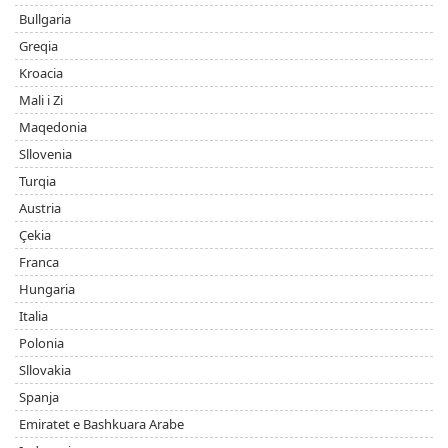
Bullgaria
Greqia
Kroacia
Mali i Zi
Maqedonia
Sllovenia
Turqia
Austria
Çekia
Franca
Hungaria
Italia
Polonia
Sllovakia
Spanja
Emiratet e Bashkuara Arabe