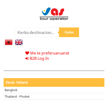
Me te preferuaruarat
B2B Log In
Zbulo Tailand
Bangkok
Thailand - Phuket