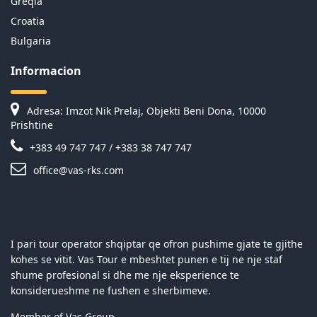
Greqia
Croatia
Bulgaria
Informacion
Adresa: Imzot Nik Prelaj, Objekti Beni Dona, 10000
Prishtine
+383 49 747 747 / +383 38 747 747
office@vas-rks.com
I pari tour operator shqiptar qe ofron pushime gjate te gjithe
kohes se vitit. Vas Tour e mbeshtet punen e tij ne nje staf
shume profesional si dhe me nje eksperience te
konsiderueshme ne fushen e sherbimeve.
Member of Vas Group