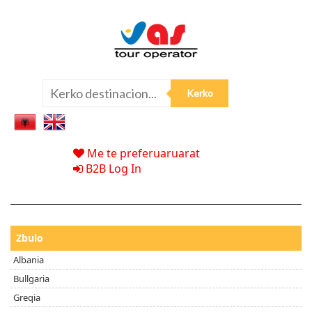
Me te preferuaruarat
B2B Log In
Zbulo
Albania
Bullgaria
Greqia