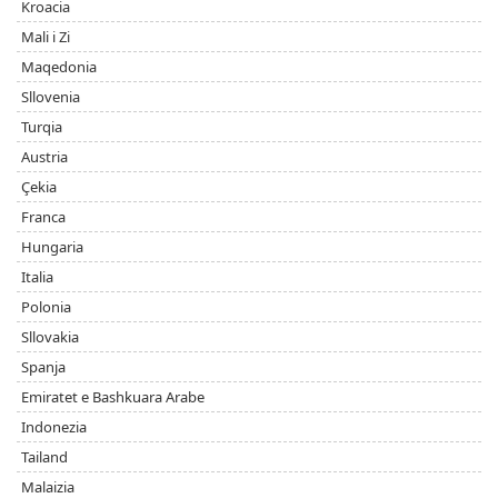
Kroacia
Mali i Zi
Maqedonia
Sllovenia
Turqia
Austria
Çekia
Franca
Hungaria
Italia
Polonia
Sllovakia
Spanja
Emiratet e Bashkuara Arabe
Indonezia
Tailand
Malaizia