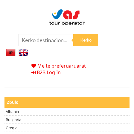
Me te preferuaruarat
B2B Log In
Zbulo
Albania
Bullgaria
Greqia