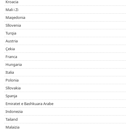
Kroacia
Mali i Zi
Maqedonia
Sllovenia
Turqia
Austria
Çekia
Franca
Hungaria
Italia
Polonia
Sllovakia
Spanja
Emiratet e Bashkuara Arabe
Indonezia
Tailand
Malaizia