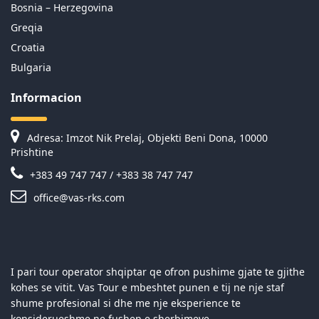
Bosnia – Herzegovina
Greqia
Croatia
Bulgaria
Informacion
Adresa: Imzot Nik Prelaj, Objekti Beni Dona, 10000
Prishtine
+383 49 747 747 / +383 38 747 747
office@vas-rks.com
I pari tour operator shqiptar qe ofron pushime gjate te gjithe
kohes se vitit. Vas Tour e mbeshtet punen e tij ne nje staf
shume profesional si dhe me nje eksperience te
konsiderueshme ne fushen e sherbimeve.