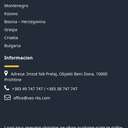
Montenegro
Kosovo
Bosnia – Herzegovina
Greqia
Croatia
Bulgaria
Informacion
Adresa: Imzot Nik Prelaj, Objekti Beni Dona, 10000
Prishtine
+383 49 747 747 / +383 38 747 747
office@vas-rks.com
I pari tour operator shqiptar qe ofron pushime gjate te gjithe