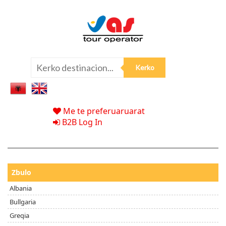
Me te preferuaruarat
B2B Log In
Zbulo
Albania
Bullgaria
Greqia