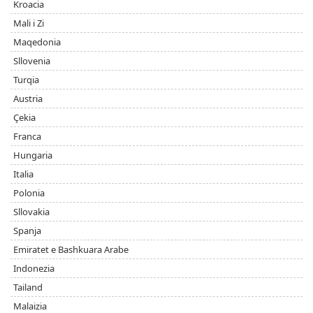
Kroacia
Mali i Zi
Maqedonia
Sllovenia
Turqia
Austria
Çekia
Franca
Hungaria
Italia
Polonia
Sllovakia
Spanja
Emiratet e Bashkuara Arabe
Indonezia
Tailand
Malaizia