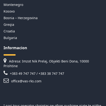
Montenegro
Kosovo
Bosnia – Herzegovina
Greqia
Croatia
Bulgaria
Informacion
Adresa: Imzot Nik Prelaj, Objekti Beni Dona, 10000
Prishtine
+383 49 747 747 / +383 38 747 747
office@vas-rks.com
I pari tour operator shqiptar qe ofron pushime gjate te gjithe