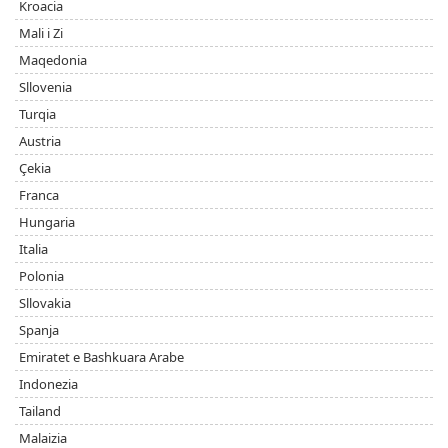
Kroacia
Mali i Zi
Maqedonia
Sllovenia
Turqia
Austria
Çekia
Franca
Hungaria
Italia
Polonia
Sllovakia
Spanja
Emiratet e Bashkuara Arabe
Indonezia
Tailand
Malaizia