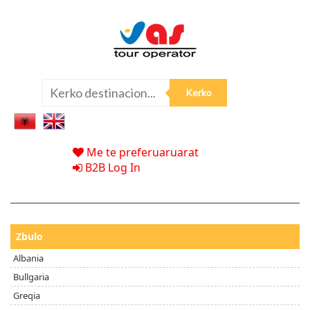
Me te preferuaruarat
B2B Log In
Zbulo
Albania
Bullgaria
Greqia