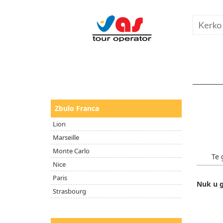
Zbulo Franca
Lion
Marseille
Monte Carlo
Te 
Nice
Paris
Nuk u g
Strasbourg