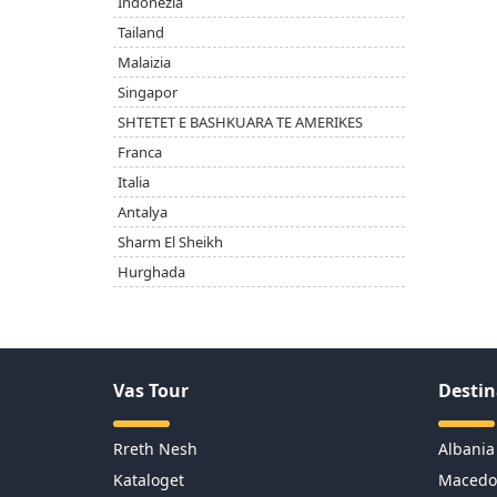
Indonezia
Tailand
Malaizia
Singapor
SHTETET E BASHKUARA TE AMERIKES
Franca
Italia
Antalya
Sharm El Sheikh
Hurghada
Vas Tour
Destin
Rreth Nesh
Albania
Kataloget
Macedo