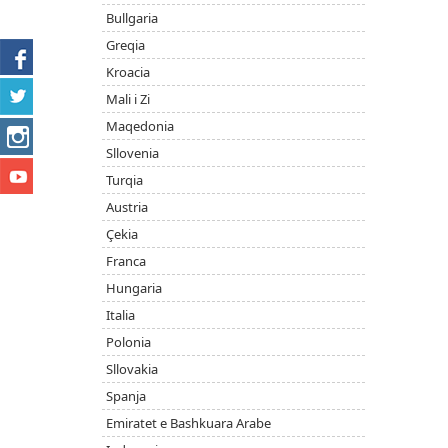
Bullgaria
Greqia
Kroacia
Mali i Zi
Maqedonia
Sllovenia
Turqia
Austria
Çekia
Franca
Hungaria
Italia
Polonia
Sllovakia
Spanja
Emiratet e Bashkuara Arabe