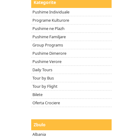
Kategorite
Pushime Individuale
Programe Kulturore
Pushime ne Plazh
Pushime Familjare
Group Programs
Pushime Dimerore
Pushime Verore
Daily Tours
Tour by Bus
Tour by Flight
Bilete
Oferta Crociere
Zbulo
Albania