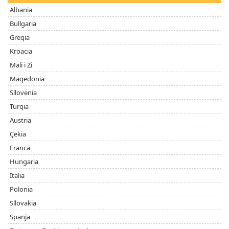
Albania
Bullgaria
Greqia
Kroacia
Mali i Zi
Maqedonia
Sllovenia
Turqia
Austria
Çekia
Franca
Hungaria
Italia
Polonia
Sllovakia
Spanja