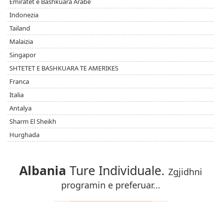
Emiratet e Bashkuara Arabe
Indonezia
Tailand
Malaizia
Singapor
SHTETET E BASHKUARA TE AMERIKES
Franca
Italia
Antalya
Sharm El Sheikh
Hurghada
Albania
Ture Individuale.
Zgjidhni
programin e preferuar...