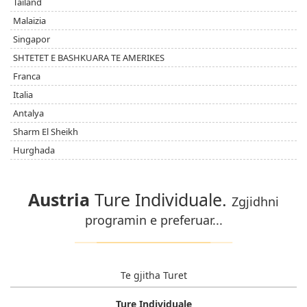
Tailand
Malaizia
Singapor
SHTETET E BASHKUARA TE AMERIKES
Franca
Italia
Antalya
Sharm El Sheikh
Hurghada
Austria
Ture Individuale.
Zgjidhni
programin e preferuar...
Te gjitha Turet
Ture Individuale