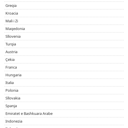
Greqia
Kroacia
Mali i Zi
Maqedonia
Sllovenia
Turqia
Austria
Çekia
Franca
Hungaria
Italia
Polonia
Sllovakia
Spanja
Emiratet e Bashkuara Arabe
Indonezia