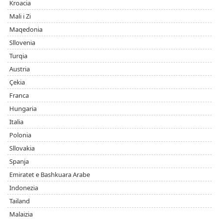
Kroacia
Mali i Zi
Maqedonia
Sllovenia
Turqia
Austria
Çekia
Franca
Hungaria
Italia
Polonia
Sllovakia
Spanja
Emiratet e Bashkuara Arabe
Indonezia
Tailand
Malaizia