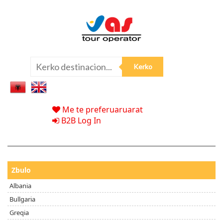
Me te preferuaruarat
B2B Log In
Zbulo
Albania
Bullgaria
Greqia