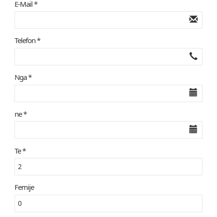
E-Mail *
Telefon *
Nga *
ne *
Te *
Femije