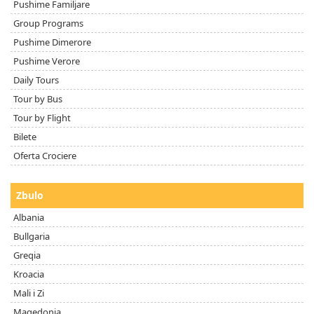
Pushime Familjare
Group Programs
Pushime Dimerore
Pushime Verore
Daily Tours
Tour by Bus
Tour by Flight
Bilete
Oferta Crociere
Zbulo
Albania
Bullgaria
Greqia
Kroacia
Mali i Zi
Maqedonia