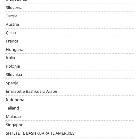
Sllovenia
Turqia
Austria
Çekia
Franca
Hungaria
Italia
Polonia
Sllovakia
Spanja
Emiratet e Bashkuara Arabe
Indonezia
Tailand
Malaizia
Singapor
SHTETET E BASHKUARA TE AMERIKES