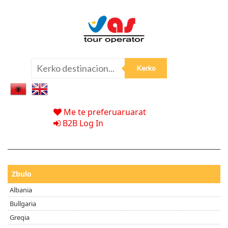
Me te preferuaruarat
B2B Log In
Zbulo
Albania
Bullgaria
Greqia