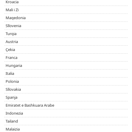
Kroacia
Mali i Zi
Maqedonia
Sllovenia
Turqia
Austria
Çekia
Franca
Hungaria
Italia
Polonia
Sllovakia
Spanja
Emiratet e Bashkuara Arabe
Indonezia
Tailand
Malaizia