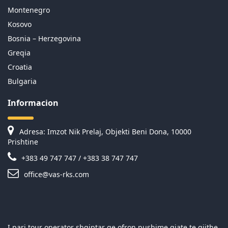
Montenegro
Kosovo
Bosnia – Herzegovina
Greqia
Croatia
Bulgaria
Informacion
Adresa: Imzot Nik Prelaj, Objekti Beni Dona, 10000
Prishtine
+383 49 747 747 / +383 38 747 747
office@vas-rks.com
I pari tour operator shqiptar qe ofron pushime gjate te gjithe