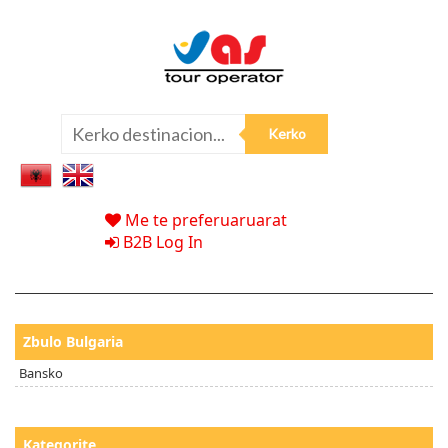
Me te preferuaruarat
B2B Log In
Zbulo Bulgaria
Bansko
Kategorite