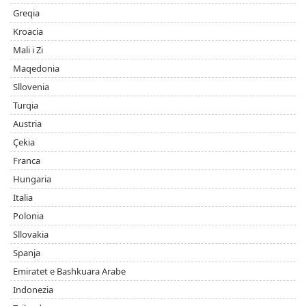
Greqia
Kroacia
Mali i Zi
Maqedonia
Sllovenia
Turqia
Austria
Çekia
Franca
Hungaria
Italia
Polonia
Sllovakia
Spanja
Emiratet e Bashkuara Arabe
Indonezia