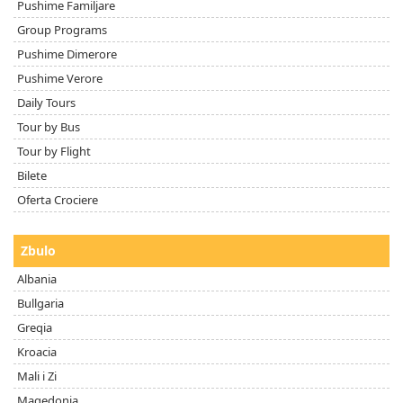
Pushime Familjare
Group Programs
Pushime Dimerore
Pushime Verore
Daily Tours
Tour by Bus
Tour by Flight
Bilete
Oferta Crociere
Zbulo
Albania
Bullgaria
Greqia
Kroacia
Mali i Zi
Maqedonia