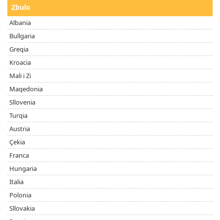
Zbulo
Albania
Bullgaria
Greqia
Kroacia
Mali i Zi
Maqedonia
Sllovenia
Turqia
Austria
Çekia
Franca
Hungaria
Italia
Polonia
Sllovakia