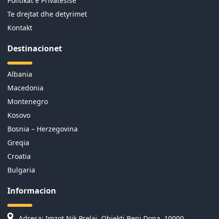
Politikat e Privatesise
Te drejtat dhe detyrimet
Kontakt
Destinacionet
Albania
Macedonia
Montenegro
Kosovo
Bosnia – Herzegovina
Greqia
Croatia
Bulgaria
Informacion
Adresa: Imzot Nik Prelaj, Objekti Beni Dona, 10000