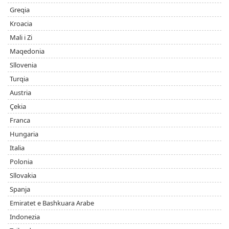
Greqia
Kroacia
Mali i Zi
Maqedonia
Sllovenia
Turqia
Austria
Çekia
Franca
Hungaria
Italia
Polonia
Sllovakia
Spanja
Emiratet e Bashkuara Arabe
Indonezia