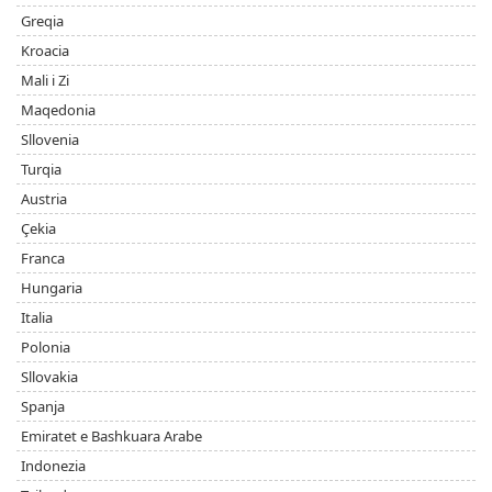
Greqia
Kroacia
Mali i Zi
Maqedonia
Sllovenia
Turqia
Austria
Çekia
Franca
Hungaria
Italia
Polonia
Sllovakia
Spanja
Emiratet e Bashkuara Arabe
Indonezia