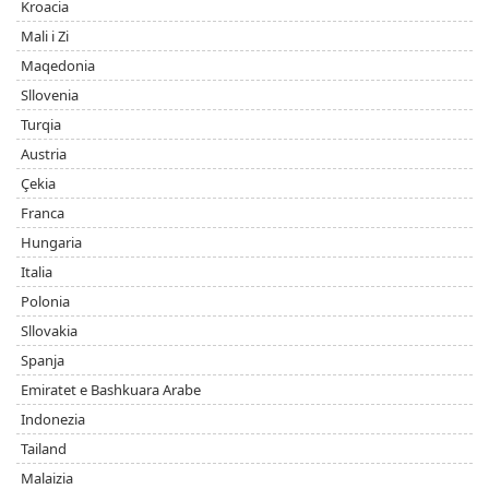
Kroacia
Mali i Zi
Maqedonia
Sllovenia
Turqia
Austria
Çekia
Franca
Hungaria
Italia
Polonia
Sllovakia
Spanja
Emiratet e Bashkuara Arabe
Indonezia
Tailand
Malaizia