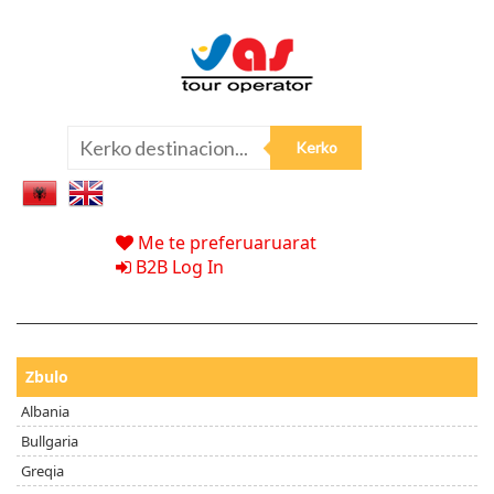
Me te preferuaruarat
B2B Log In
Zbulo
Albania
Bullgaria
Greqia