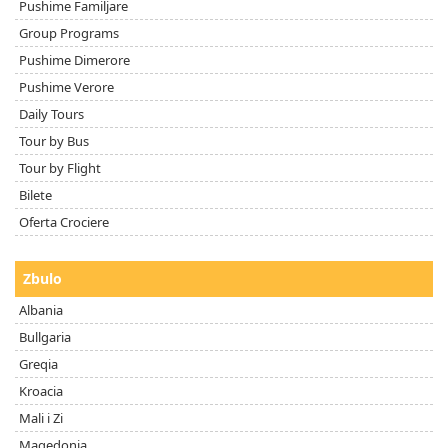
Pushime Familjare
Group Programs
Pushime Dimerore
Pushime Verore
Daily Tours
Tour by Bus
Tour by Flight
Bilete
Oferta Crociere
Zbulo
Albania
Bullgaria
Greqia
Kroacia
Mali i Zi
Maqedonia