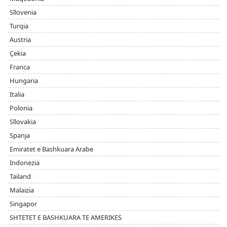
Sllovenia
Turqia
Austria
Çekia
Franca
Hungaria
Italia
Polonia
Sllovakia
Spanja
Emiratet e Bashkuara Arabe
Indonezia
Tailand
Malaizia
Singapor
SHTETET E BASHKUARA TE AMERIKES