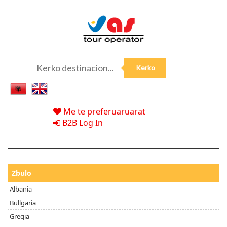
Me te preferuaruarat
B2B Log In
Zbulo
Albania
Bullgaria
Greqia