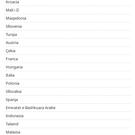
Kroacia
Mali i Zi
Maqedonia
Sllovenia
Turqia
Austria
Çekia
Franca
Hungaria
Italia
Polonia
Sllovakia
Spanja
Emiratet e Bashkuara Arabe
Indonezia
Tailand
Malaizia