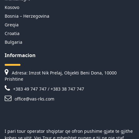
Kosovo
Bosnia – Herzegovina
Greqia
Croatia
Bulgaria
Informacion
Adresa: Imzot Nik Prelaj, Objekti Beni Dona, 10000
Prishtine
+383 49 747 747 / +383 38 747 747
office@vas-rks.com
I pari tour operator shqiptar qe ofron pushime gjate te gjithe
kohes se vitit. Vas Tour e mbeshtet punen e tij ne nje staf