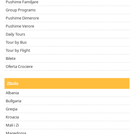
Pushime Familjare
Group Programs
Pushime Dimerore
Pushime Verore
Daily Tours
Tour by Bus
Tour by Flight
Bilete
Oferta Crociere
Zbulo
Albania
Bullgaria
Greqia
Kroacia
Mali i Zi
Maqedonia