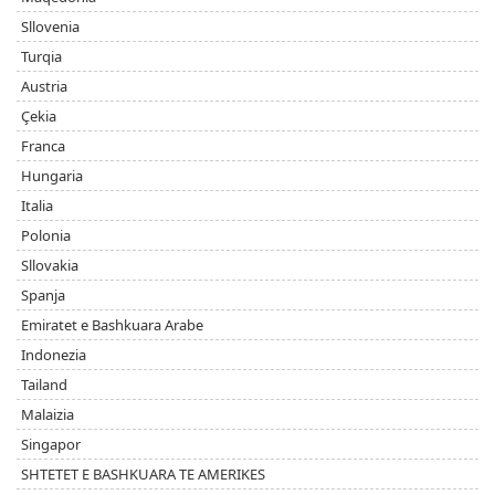
Sllovenia
Turqia
Austria
Çekia
Franca
Hungaria
Italia
Polonia
Sllovakia
Spanja
Emiratet e Bashkuara Arabe
Indonezia
Tailand
Malaizia
Singapor
SHTETET E BASHKUARA TE AMERIKES