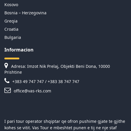
Kosovo
Bosnia – Herzegovina
Greqia
Croatia
Bulgaria
Informacion
Adresa: Imzot Nik Prelaj, Objekti Beni Dona, 10000
Prishtine
+383 49 747 747 / +383 38 747 747
office@vas-rks.com
I pari tour operator shqiptar qe ofron pushime gjate te gjithe
kohes se vitit. Vas Tour e mbeshtet punen e tij ne nje staf