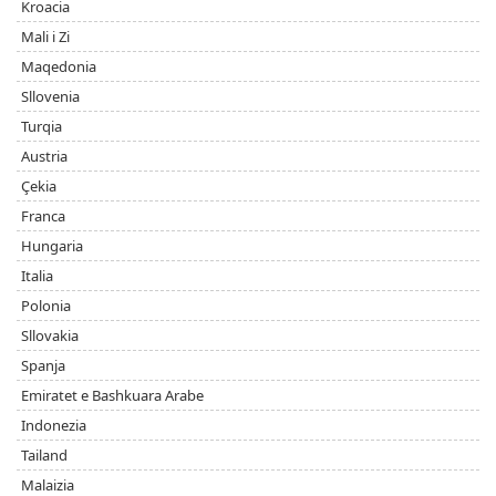
Kroacia
Mali i Zi
Maqedonia
Sllovenia
Turqia
Austria
Çekia
Franca
Hungaria
Italia
Polonia
Sllovakia
Spanja
Emiratet e Bashkuara Arabe
Indonezia
Tailand
Malaizia