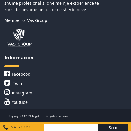
shume profesional si dhe me nje eksperience te
konsiderueshme ne fushen e sherbimeve.
Member of Vas Group
Informacion
Facebook
Twiter
Instagram
Youtube
Copyright (c) 2021 Te gjitha te drejtat e rezervuara
Send
+383 49 747 747