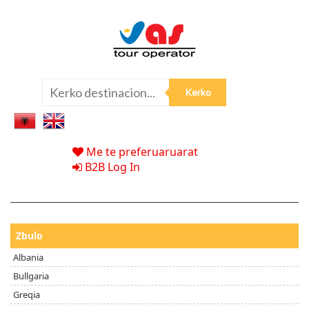
Me te preferuaruarat
B2B Log In
Zbulo
Albania
Bullgaria
Greqia