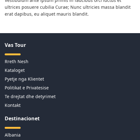
Vestibulum ante ipsum primis in faucibus orci luctus et
ultrices posuere cubilia Curae; Nunc ultricies massa blandit
erat dapibus, eu aliquet mauris blandit.
Vas Tour
Rreth Nesh
Kataloget
Pyetje nga Klientet
Politikat e Privatesise
Te drejtat dhe detyrimet
Kontakt
Destinacionet
Albania