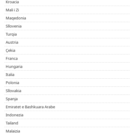
Kroacia
Mali i Zi
Maqedonia
Sllovenia
Turqia
Austria
Çekia
Franca
Hungaria
Italia
Polonia
Sllovakia
Spanja
Emiratet e Bashkuara Arabe
Indonezia
Tailand
Malaizia