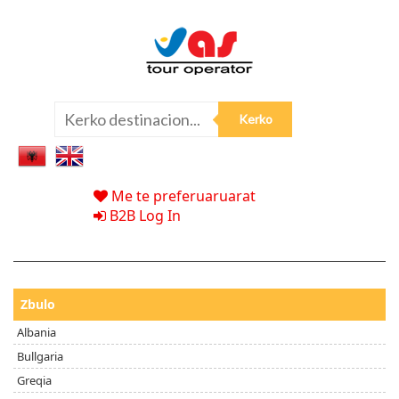
Me te preferuaruarat
B2B Log In
Zbulo
Albania
Bullgaria
Greqia