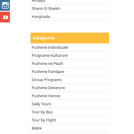
Antalya
Sharm El Sheikh
Hurghada
Kategorite
Pushime Individuale
Programe Kulturore
Pushime ne Plazh
Pushime Familjare
Group Programs
Pushime Dimerore
Pushime Verore
Daily Tours
Tour by Bus
Tour by Flight
Bilete