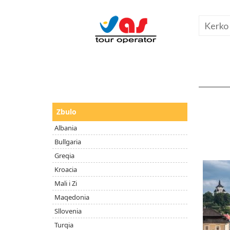
Zbulo
Albania
Bullgaria
Greqia
Kroacia
Mali i Zi
Maqedonia
Sllovenia
Turqia