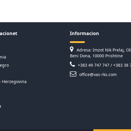
acionet
Informacion
Adresa: Imzot Nik Prelaj, Ob
Beni Dona, 10000 Prishtine
nia
egro
+383 49 747 747 / +383 38 
office@vas-rks.com
– Herzegovina
a