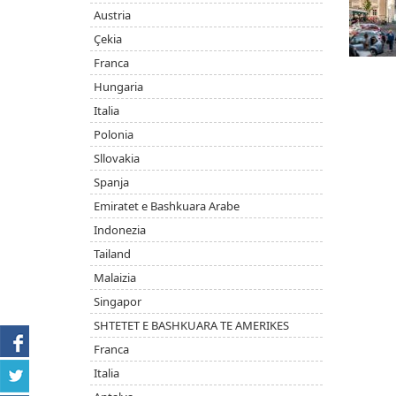
Austria
Çekia
Franca
Hungaria
Italia
Polonia
Sllovakia
Spanja
Emiratet e Bashkuara Arabe
Indonezia
Tailand
Malaizia
Singapor
SHTETET E BASHKUARA TE AMERIKES
Franca
Italia