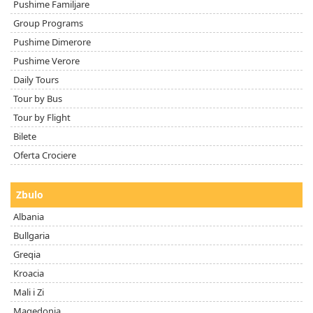
Pushime Familjare
Group Programs
Pushime Dimerore
Pushime Verore
Daily Tours
Tour by Bus
Tour by Flight
Bilete
Oferta Crociere
Zbulo
Albania
Bullgaria
Greqia
Kroacia
Mali i Zi
Maqedonia