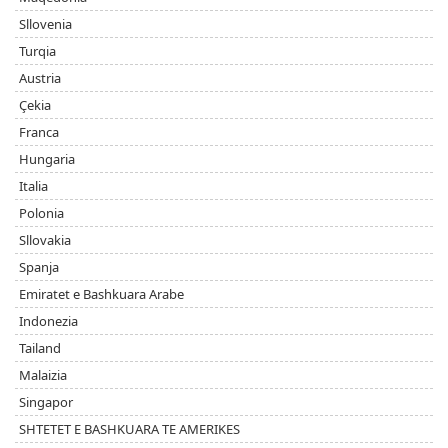
Sllovenia
Turqia
Austria
Çekia
Franca
Hungaria
Italia
Polonia
Sllovakia
Spanja
Emiratet e Bashkuara Arabe
Indonezia
Tailand
Malaizia
Singapor
SHTETET E BASHKUARA TE AMERIKES