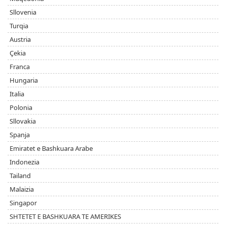
Sllovenia
Turqia
Austria
Çekia
Franca
Hungaria
Italia
Polonia
Sllovakia
Spanja
Emiratet e Bashkuara Arabe
Indonezia
Tailand
Malaizia
Singapor
SHTETET E BASHKUARA TE AMERIKES