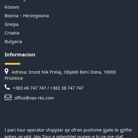
Kosovo
Bosnia – Herzegovina
Greqia
Croatia
Bulgaria
Informacion
Adresa: Imzot Nik Prelaj, Objekti Beni Dona, 10000
Prishtine
+383 49 747 747 / +383 38 747 747
office@vas-rks.com
I pari tour operator shqiptar qe ofron pushime gjate te gjithe
kohes se vitit. Vas Tour e mbeshtet punen e tij ne nje staf