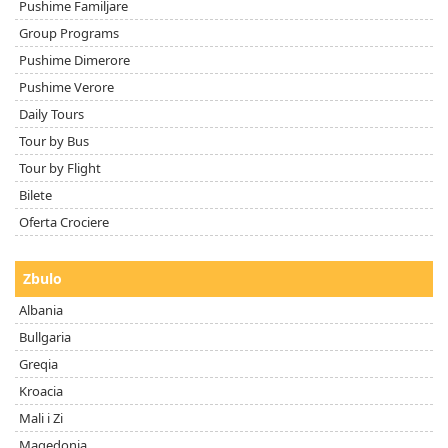
Pushime Familjare
Group Programs
Pushime Dimerore
Pushime Verore
Daily Tours
Tour by Bus
Tour by Flight
Bilete
Oferta Crociere
Zbulo
Albania
Bullgaria
Greqia
Kroacia
Mali i Zi
Maqedonia