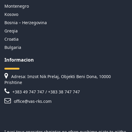
Montenegro
Kosovo
Bosnia – Herzegovina
Greqia
Croatia
Bulgaria
Informacion
Adresa: Imzot Nik Prelaj, Objekti Beni Dona, 10000
Prishtine
+383 49 747 747 / +383 38 747 747
office@vas-rks.com
I pari tour operator shqiptar qe ofron pushime gjate te gjithe