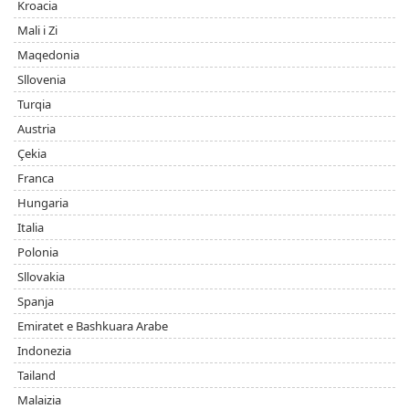
Kroacia
Mali i Zi
Maqedonia
Sllovenia
Turqia
Austria
Çekia
Franca
Hungaria
Italia
Polonia
Sllovakia
Spanja
Emiratet e Bashkuara Arabe
Indonezia
Tailand
Malaizia