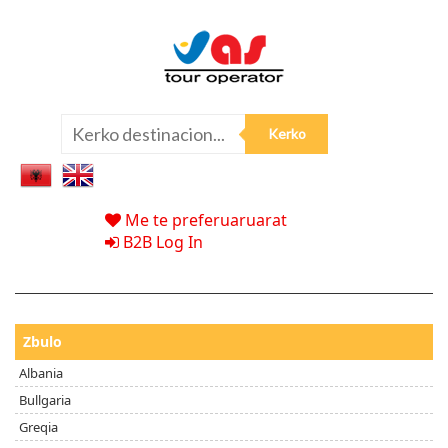
Me te preferuaruarat
B2B Log In
Post
navigation
Zbulo
Albania
Bullgaria
Greqia