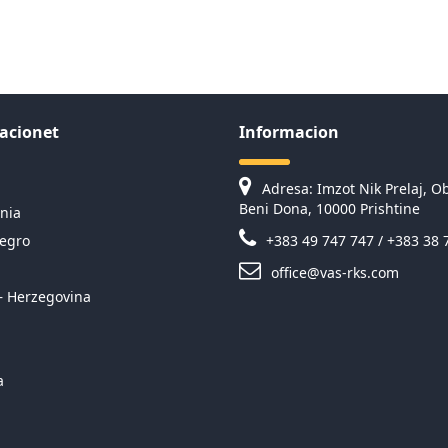
acionet
Informacion
Adresa: Imzot Nik Prelaj, Ob
Beni Dona, 10000 Prishtine
nia
egro
+383 49 747 747 / +383 38 
office@vas-rks.com
– Herzegovina
a