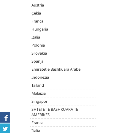
Austria
Çekia
Franca
Hungaria
Italia
Polonia
Sllovakia
Spanja
Emiratet e Bashkuara Arabe
Indonezia
Tailand
Malaizia
Singapor
SHTETET E BASHKUARA TE
AMERIKES
Franca
Italia