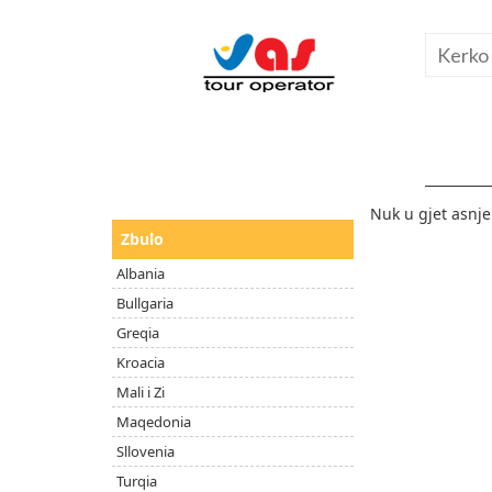
Nuk u gjet asnj
Zbulo
Albania
Bullgaria
Greqia
Kroacia
Mali i Zi
Maqedonia
Sllovenia
Turqia