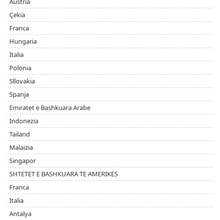
Austria
Çekia
Franca
Hungaria
Italia
Polonia
Sllovakia
Spanja
Emiratet e Bashkuara Arabe
Indonezia
Tailand
Malaizia
Singapor
SHTETET E BASHKUARA TE AMERIKES
Franca
Italia
Antalya