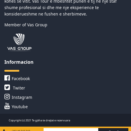
kohes se vitit. Vas Tour e mbeshtet punen e tij ne nje staf
shume profesional si dhe me nje eksperience te
konsiderueshme ne fushen e sherbimeve.
Member of Vas Group
Informacion
Facebook
Twiter
Instagram
Youtube
Copyright (c) 2021 Te gjitha te drejtat e rezervuara