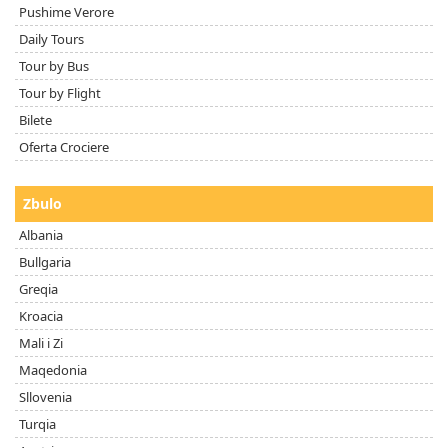
Pushime Verore
Daily Tours
Tour by Bus
Tour by Flight
Bilete
Oferta Crociere
Zbulo
Albania
Bullgaria
Greqia
Kroacia
Mali i Zi
Maqedonia
Sllovenia
Turqia