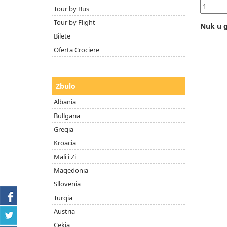
Tour by Bus
Tour by Flight
Nuk u g
Bilete
Oferta Crociere
Zbulo
Albania
Bullgaria
Greqia
Kroacia
Mali i Zi
Maqedonia
Sllovenia
Turqia
Austria
Çekia