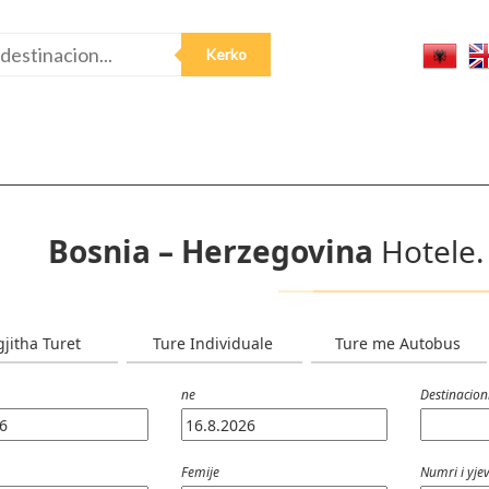
Bosnia – Herzegovina
Hotele
gjitha Turet
Ture Individuale
Ture me Autobus
ne
Destinacion
Femije
Numri i yje