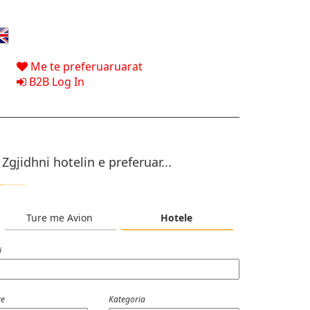
Me te preferuaruarat
B2B Log In
.
Zgjidhni hotelin e preferuar...
Ture me Avion
Hotele
i
ve
Kategoria