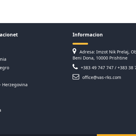
acionet
Informacion
Adresa: Imzot Nik Prelaj, Ob
Beni Dona, 10000 Prishtine
nia
egro
+383 49 747 747 / +383 38 
office@vas-rks.com
– Herzegovina
a