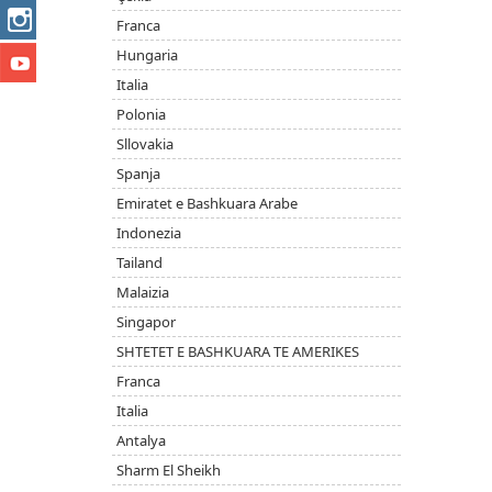
Franca
Hungaria
Italia
Polonia
Sllovakia
Spanja
Emiratet e Bashkuara Arabe
Indonezia
Tailand
Malaizia
Singapor
SHTETET E BASHKUARA TE AMERIKES
Franca
Italia
Antalya
Sharm El Sheikh