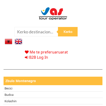
Me te preferuaruarat
B2B Log In
Zbulo Montenegro
Becici
Budva
Kolashin