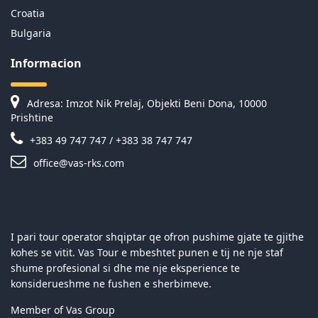
Croatia
Bulgaria
Informacion
Adresa: Imzot Nik Prelaj, Objekti Beni Dona, 10000
Prishtine
+383 49 747 747 / +383 38 747 747
office@vas-rks.com
I pari tour operator shqiptar qe ofron pushime gjate te gjithe
kohes se vitit. Vas Tour e mbeshtet punen e tij ne nje staf
shume profesional si dhe me nje eksperience te
konsiderueshme ne fushen e sherbimeve.
Member of Vas Group