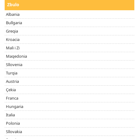
Zbulo
Albania
Bullgaria
Greqia
Kroacia
Mali i Zi
Maqedonia
Sllovenia
Turqia
Austria
Çekia
Franca
Hungaria
Italia
Polonia
Sllovakia