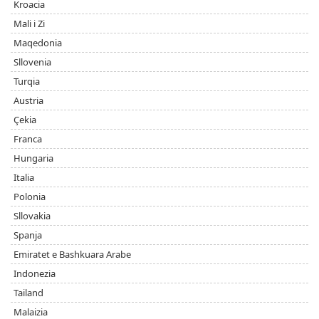
Kroacia
Mali i Zi
Maqedonia
Sllovenia
Turqia
Austria
Çekia
Franca
Hungaria
Italia
Polonia
Sllovakia
Spanja
Emiratet e Bashkuara Arabe
Indonezia
Tailand
Malaizia