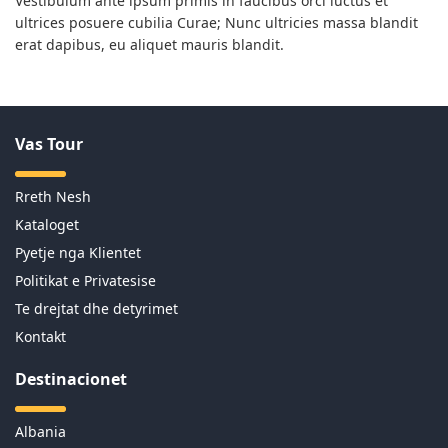
Vestibulum ante ipsum primis in faucibus orci luctus et
ultrices posuere cubilia Curae; Nunc ultricies massa blandit
erat dapibus, eu aliquet mauris blandit.
Vas Tour
Rreth Nesh
Kataloget
Pyetje nga Klientet
Politikat e Privatesise
Te drejtat dhe detyrimet
Kontakt
Destinacionet
Albania