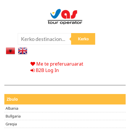
Me te preferuaruarat
B2B Log In
Zbulo
Albania
Bullgaria
Greqia