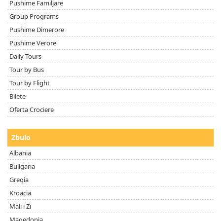
Pushime Familjare
Group Programs
Pushime Dimerore
Pushime Verore
Daily Tours
Tour by Bus
Tour by Flight
Bilete
Oferta Crociere
Zbulo
Albania
Bullgaria
Greqia
Kroacia
Mali i Zi
Maqedonia