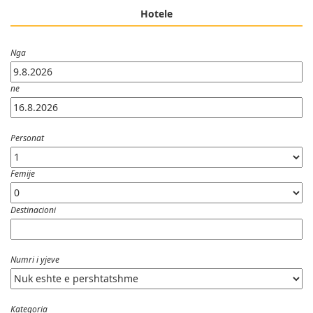
Hotele
Nga
ne
Personat
Femije
Destinacioni
Numri i yjeve
Kategoria