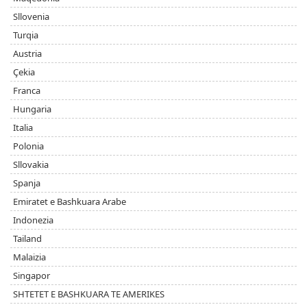
Sllovenia
Turqia
Austria
Çekia
Franca
Hungaria
Italia
Polonia
Sllovakia
Spanja
Emiratet e Bashkuara Arabe
Indonezia
Tailand
Malaizia
Singapor
SHTETET E BASHKUARA TE AMERIKES